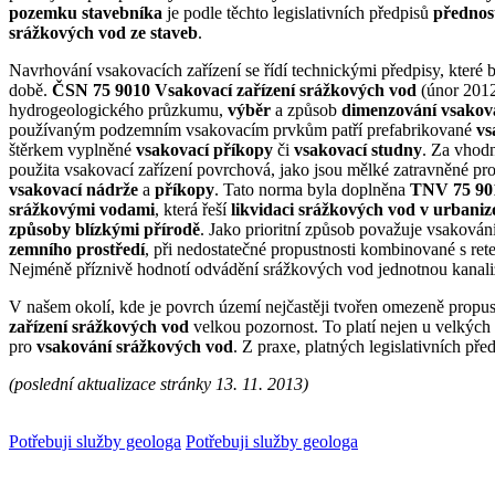
pozemku stavebníka
je podle těchto legislativních předpisů
přednos
srážkových vod ze staveb
.
Navrhování vsakovacích zařízení se řídí technickými předpisy, které
době.
ČSN 75 9010 Vsakovací zařízení srážkových vod
(únor 2012
hydrogeologického průzkumu,
výběr
a způsob
dimenzování vsakov
používaným podzemním vsakovacím prvkům patří prefabrikované
vs
štěrkem vyplněné
vsakovací příkopy
či
vsakovací studny
. Za vhod
použita vsakovací zařízení povrchová, jako jsou mělké zatravněné pr
vsakovací nádrže
a
příkopy
. Tato norma byla doplněna
TNV 75 901
srážkovými vodami
, která řeší
likvidaci srážkových vod v urbani
způsoby blízkými přírodě
. Jako prioritní způsob považuje vsaková
zemního prostředí
, při nedostatečné propustnosti kombinované s re
Nejméně příznivě hodnotí odvádění srážkových vod jednotnou kanali
V našem okolí, kde je povrch území nejčastěji tvořen omezeně propu
zařízení srážkových vod
velkou pozornost. To platí nejen u velkých 
pro
vsakování srážkových vod
. Z praxe, platných legislativních př
(poslední aktualizace stránky 13. 11. 2013)
Potřebuji služby geologa
Potřebuji služby geologa