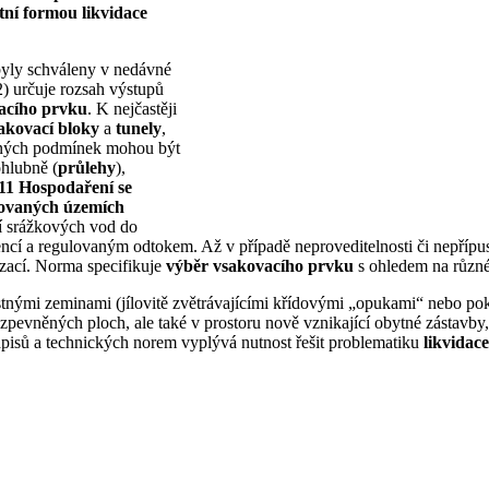
tní formou likvidace
 byly schváleny v nedávné
) určuje rozsah výstupů
acího prvku
. K nejčastěji
akovací bloky
a
tunely
,
ných podmínek mohou být
ohlubně (
průlehy
),
1 Hospodaření se
zovaných územích
ní srážkových vod do
tencí a regulovaným odtokem. Až v případě neproveditelnosti či nepří
zací. Norma specifikuje
výběr vsakovacího prvku
s ohledem na různ
stnými zeminami (jílovitě zvětrávajícími křídovými „opukami“ nebo po
zpevněných ploch, ale také v prostoru nově vznikající obytné zástavby
edpisů a technických norem vyplývá nutnost řešit problematiku
likvidac