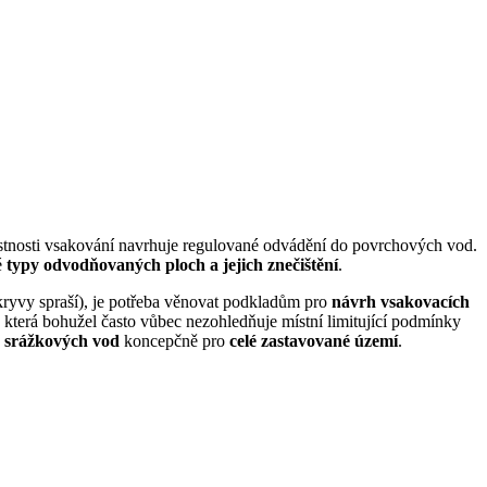
pustnosti vsakování navrhuje regulované odvádění do povrchových vod.
é
typy odvodňovaných ploch a jejich znečištění
.
kryvy spraší), je potřeba věnovat podkladům pro
návrh vsakovacích
, která bohužel často vůbec nezohledňuje místní limitující podmínky
e srážkových vod
koncepčně pro
celé zastavované území
.