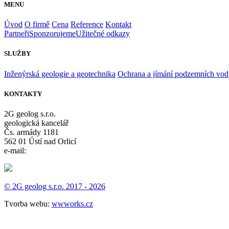
MENU
Úvod
O firmě
Cena
Reference
Kontakt
Partneři
Sponzorujeme
Užitečné odkazy
SLUŽBY
Inženýrská geologie a geotechnika
Ochrana a jímání podzemních vod
KONTAKTY
2G geolog s.r.o.
geologická kancelář
Čs. armády 1181
562 01 Ústí nad Orlicí
e-mail:
info@2g-geolog.cz
© 2G geolog s.r.o. 2017 - 2026
Tvorba webu:
wwworks.cz