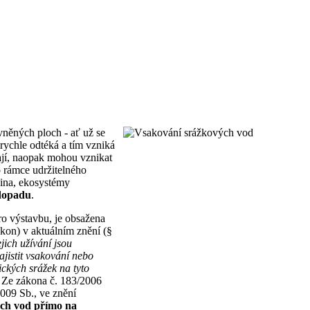
vněných ploch - ať už se
rychle odtéká a tím vzniká
ají, naopak mohou vznikat
 rámce udržitelného
jina, ekosystémy
 dopadu
.
ro výstavbu, je obsažena
kon) v aktuálním znění (§
jich užívání jsou
ajistit vsakování nebo
ckých srážek na tyto
Ze zákona č. 183/2006
009 Sb., ve znění
ých vod přímo na