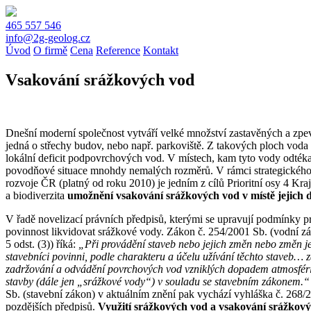
465 557 546
info@2g-geolog.cz
Úvod
O firmě
Cena
Reference
Kontakt
Vsakování srážkových vod
Dnešní moderní společnost vytváří velké množství zastavěných a zpe
jedná o střechy budov, nebo např. parkoviště. Z takových ploch voda 
lokální deficit podpovrchových vod. V místech, kam tyto vody odték
povodňové situace mnohdy nemalých rozměrů. V rámci strategického
rozvoje ČR (platný od roku 2010) je jedním z cílů Prioritní osy 4 Kra
a biodiverzita
umožnění vsakování srážkových vod v místě jejich
V řadě novelizací právních předpisů, kterými se upravují podmínky p
povinnost likvidovat srážkové vody. Zákon č. 254/2001 Sb. (vodní zá
5 odst. (3)) říká:
„Při provádění staveb nebo jejich změn nebo změn je
stavebníci povinni, podle charakteru a účelu užívání těchto staveb… z
zadržování a odvádění povrchových vod vzniklých dopadem atmosféri
stavby (dále jen „srážkové vody“) v souladu se stavebním zákonem.“
Sb. (stavební zákon) v aktuálním znění pak vychází vyhláška č. 268/2
pozdějších předpisů.
Využití srážkových vod a vsakování srážkov