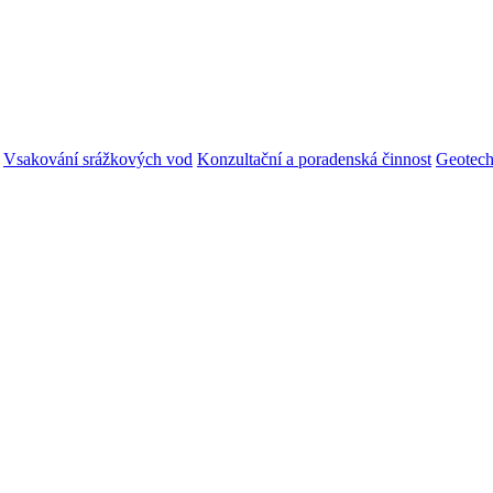
Vsakování srážkových vod
Konzultační a poradenská činnost
Geotech